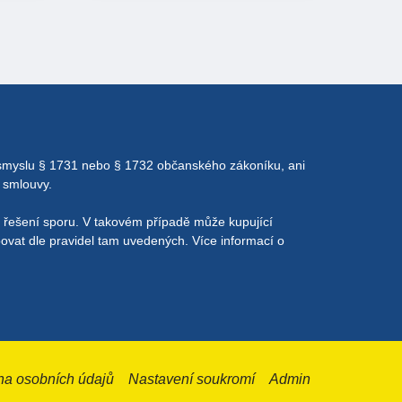
 smyslu § 1731 nebo § 1732 občanského zákoníku, ani
 smlouvy.
o řešení sporu. V takovém případě může kupující
povat dle pravidel tam uvedených. Více informací o
na osobních údajů
Nastavení soukromí
Admin