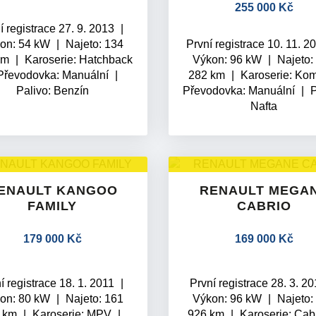
255 000 Kč
í registrace 27. 9. 2013
on: 54 kW
Najeto: 134
První registrace 10. 11. 
km
Karoserie: Hatchback
Výkon: 96 kW
Najeto:
Převodovka:
Manuální
282 km
Karoserie: Ko
Palivo: Benzín
Převodovka:
Manuální
P
Nafta
ENAULT KANGOO
RENAULT MEGA
FAMILY
CABRIO
179 000 Kč
169 000 Kč
í registrace 18. 1. 2011
První registrace 28. 3. 2
on: 80 kW
Najeto: 161
Výkon: 96 kW
Najeto:
 km
Karoserie: MPV
926 km
Karoserie: Cab