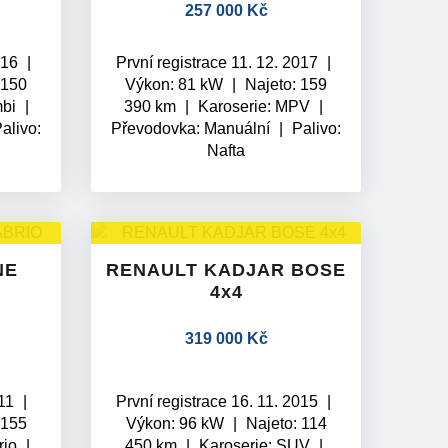
257 000 Kč
2016
První registrace 11. 12. 2017
 150
Výkon: 81 kW
Najeto: 159
mbi
390 km
Karoserie: MPV
alivo:
Převodovka:
Manuální
Palivo:
Nafta
NE
RENAULT KADJAR BOSE
4x4
319 000 Kč
011
První registrace 16. 11. 2015
 155
Výkon: 96 kW
Najeto: 114
rio
450 km
Karoserie: SUV