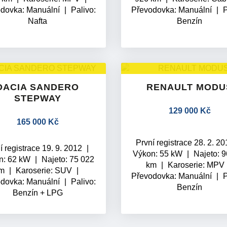
odovka:
Manuální
Palivo:
Převodovka:
Manuální
P
Nafta
Benzín
DACIA SANDERO
RENAULT MODU
STEPWAY
129 000 Kč
165 000 Kč
První registrace 28. 2. 2
í registrace 19. 9. 2012
Výkon: 55 kW
Najeto: 
n: 62 kW
Najeto: 75 022
km
Karoserie: MPV
km
Karoserie: SUV
Převodovka:
Manuální
P
odovka:
Manuální
Palivo:
Benzín
Benzín + LPG