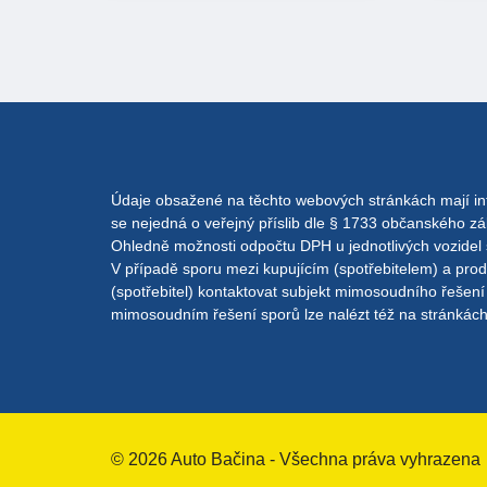
Údaje obsažené na těchto webových stránkách mají in
se nejedná o veřejný příslib dle § 1733 občanského z
Ohledně možnosti odpočtu DPH u jednotlivých vozidel 
V případě sporu mezi kupujícím (spotřebitelem) a pro
(spotřebitel) kontaktovat subjekt mimosoudního řešení
mimosoudním řešení sporů lze nalézt též na stránkác
© 2026 Auto Bačina - Všechna práva vyhrazena