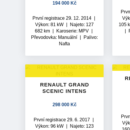
194 000 Kč
Prvn
První registrace 29. 12. 2014
Výk
Výkon: 81 kW
Najeto: 127
105 
682 km
Karoserie: MPV
Převodovka:
Manuální
Palivo:
Nafta
R
RENAULT GRAND
SCENIC INTENS
298 000 Kč
Prvn
První registrace 29. 6. 2017
Výk
Výkon: 96 kW
Najeto: 123
160