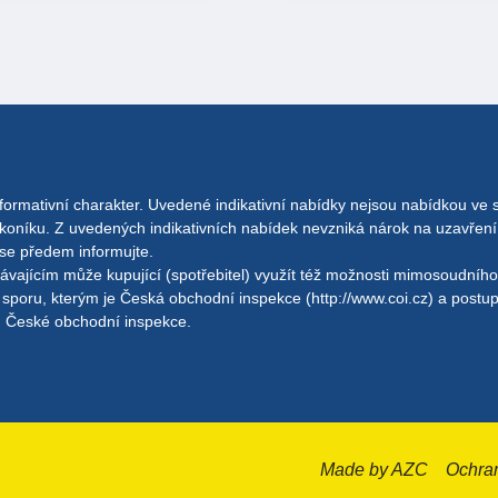
formativní charakter. Uvedené indikativní nabídky nejsou nabídkou ve
ákoníku. Z uvedených indikativních nabídek nevzniká nárok na uzavření
se předem informujte.
dávajícím může kupující (spotřebitel) využít též možnosti mimosoudníh
 sporu, kterým je Česká obchodní inspekce (http://www.coi.cz) a postu
h České obchodní inspekce.
Made by AZC
Ochra